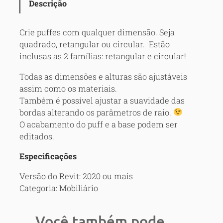
Descrição
f
e
s
Crie puffes com qualquer dimensão. Seja
q
quadrado, retangular ou circular. Estão
u
inclusas as 2 famílias: retangular e circular!
a
Todas as dimensões e alturas são ajustáveis
n
assim como os materiais.
t
Também é possível ajustar a suavidade das
i
bordas alterando os parâmetros de raio.
d
O acabamento do puff e a base podem ser
a
editados.
d
e
Especificações
Versão do Revit: 2020 ou mais
Categoria: Mobiliário
Você também pode