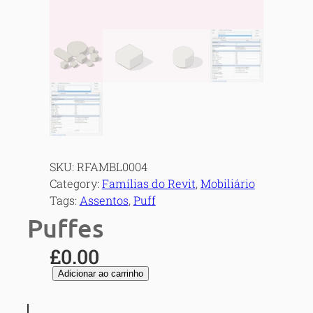
SKU:
RFAMBL0004
Category:
Famílias do Revit
, 
Mobiliário
Tags:
Assentos
, 
Puff
Puffes
£
0.00
P
Adicionar ao carrinho
u
f