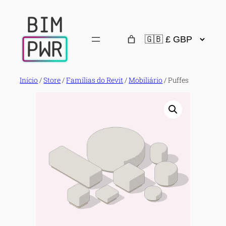
Pular
para
o
conteúdo
Início
/
Store
/
Famílias do Revit
/
Mobiliário
/ Puffes